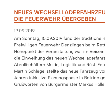
NEUES WECHSELLADERFAHRZEUG
DIE FEUERWEHR ÜBERGEBEN
19.09.2019
Am Sonntag, 15.09.2019 fand der traditionell
Freiwilligen Feuerwehr Denzlingen beim Rett
Höhepunkt der Veranstaltung war im Beisei
die Einweihung des neuen Wechselladerfahr
Abrollbehältern Mulde, Logistik und Rüst. 
Martin Schlegel stellte das neue Fahrzeug vo
Jahren inklusive Planungsphase in Betrieb g
Grußworten von Bürgermeister Markus Holl
stellvertretenden Kreisbrandmeister Karl W
Kreisverbandsvorsitzendem Nico Zimmerma
Tobias Herzog das neue, flexibel einsetzbare