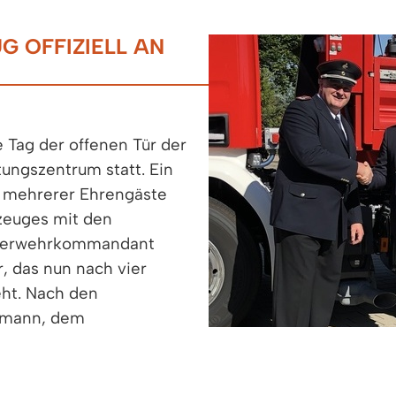
 OFFIZIELL AN
e Tag der offenen Tür der
ungszentrum statt. Ein
n mehrerer Ehrengäste
zeuges mit den
Feuerwehrkommandant
r, das nun nach vier
eht. Nach den
emann, dem
eiß und dem
nn segnete Diakon
 Fahrzeug. Im Anschluss