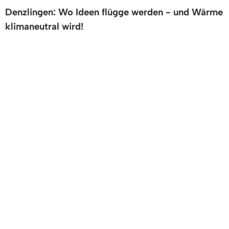
Denzlingen: Wo Ideen flügge werden - und Wärme
klimaneutral wird!
Alles zur kommunalen Wärmeplanung
RADVERKEHRSKONZEPT