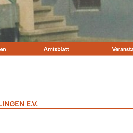
en
Amtsblatt
Veranst
NGEN E.V.