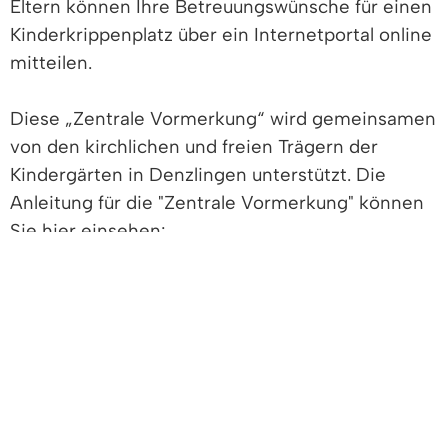
Eltern können Ihre Betreuungswünsche für einen
Kinderkrippenplatz über ein Internetportal online
mitteilen.
Diese „Zentrale Vormerkung“ wird gemeinsamen
von den kirchlichen und freien Trägern der
Kindergärten in Denzlingen unterstützt. Die
Anleitung für die "Zentrale Vormerkung" können
Sie hier einsehen:
Anleitung für die zentrale Vormerkung eines
Kinderkrippenplatzes.pdf
(PDF Datei - 142 KB)
Vormerkung - Betreuungswünsche für einen
Kinderkrippenplatz