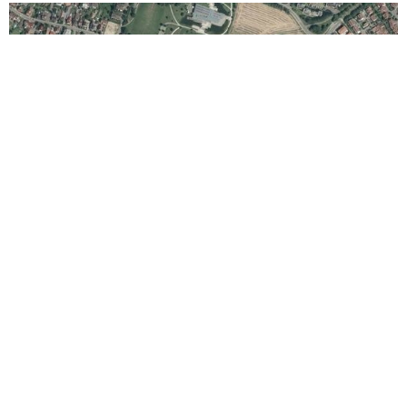
Käppelematten / Unterm Heidach