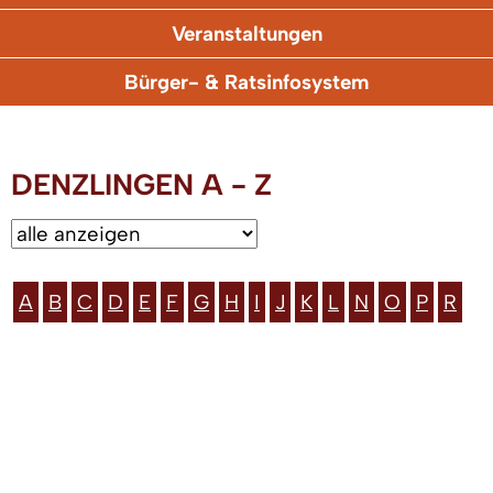
Veranstaltungen
Bürger- & Ratsinfosystem
DENZLINGEN A - Z
A
B
C
D
E
F
G
H
I
J
K
L
N
O
P
R
T
V
W
Z
ZUGANGSERÖFFNUNG FÜR ELEKTRONISCHE
KOMMUNIKATION
|
IMPRESSUM
|