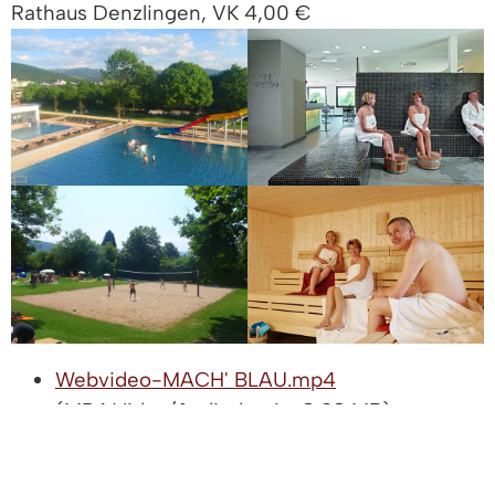
Rathaus Denzlingen, VK 4,00 €
Webvideo-MACH' BLAU.mp4
(MP4 Video/Audiodatei - 8,98 MB)
VIDEOTRANSKRIPT ZUM WEB-
VIDEO MACH‘ BLAU: