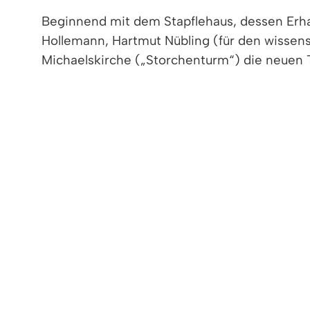
Beginnend mit dem Stapflehaus, dessen Erhalt
Hollemann, Hartmut Nübling (für den wissens
Michaelskirche („Storchenturm“) die neuen Ta
die alte Kirche St. Michael/„Storchentur
die ev. Georgskirche, Hauptstr. 122 (Falk
die kath. Josefskirche, Hauptstr. 122 
das alte und neue Rathaus, Hauptstr. 1
drei inzwischen verschwundene Mühle
die Roccafabrik, in der einst Tabak ve
der alte und der neue Bahnhof (Geuen
die Wasserversorgung am Wasserbehält
das „Gaus-Haus“, Hauptstr. 78 (Geuen
das Gasthaus Rebstock-Stube, Hauptst
das Stapflehaus, Hauptstr. 97 (Geuenich
die kath. Jakobuskirche (Geuenich)