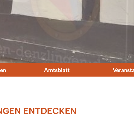
en
Amtsblatt
Veranst
INGEN ENTDECKEN