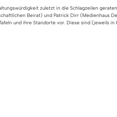
ungswürdigkeit zuletzt in die Schlagzeilen geraten 
chaftlichen Beirat) und Patrick Dirr (Medienhaus D
feln und ihre Standorte vor. Diese sind (jeweils i
m“, Hauptstr. 101 (Geuenich)
/Nübling)
(Geuenich/Ohmberger)
18 und 110 (Geuenich/Ohmberger)
n am Dorfbach (Ohmberger)
rarbeitet wurde (Geuenich/Ohmberger)
ich/Ohmberger)
er, Brestenbergstr. (Ohmberger)
ich/Ohmberger)
r. 74 (Geuenich/Ohmberger)
)