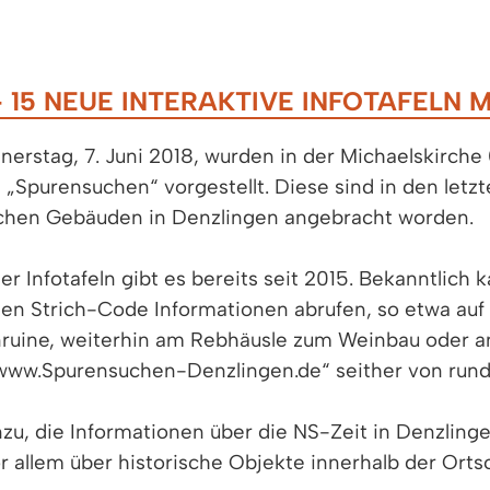
15 NEUE INTERAKTIVE INFOTAFELN M
erstag, 7. Juni 2018, wurden in der Michaelskirche 
s „Spurensuchen“ vorgestellt. Diese sind in den let
schen Gebäuden in Denzlingen angebracht worden.
her Infotafeln gibt es bereits seit 2015. Bekanntlich 
nen Strich-Code Informationen abrufen, so etwa au
enruine, weiterhin am Rebhäusle zum Weinbau oder a
„www.Spurensuchen-Denzlingen.de“ seither von rund
nzu, die Informationen über die NS-Zeit in Denzling
or allem über historische Objekte innerhalb der Orts