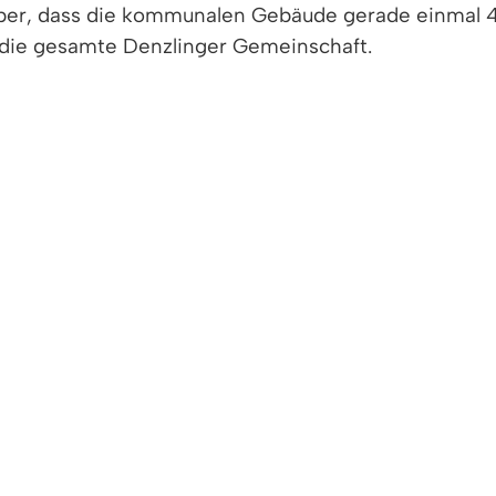
aber, dass die kommunalen Gebäude gerade einmal 4
die gesamte Denzlinger Gemeinschaft.
n den folgenden Bereichen, was Denzlingen bereits
 selbst aktiv zu werden.