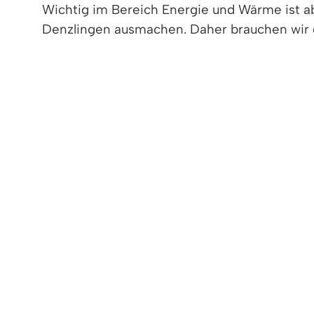
Wichtig im Bereich Energie und Wärme ist 
Denzlingen ausmachen. Daher brauchen wir 
Wie können Sie mitmachen? Entdecken Sie i
und welche Angebote Sie dabei unterstützen,