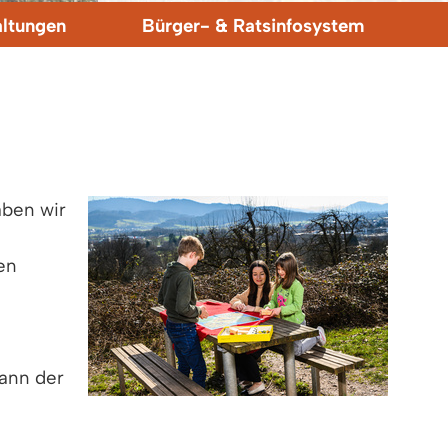
altungen
Bürger- & Ratsinfosystem
aben wir
en
ann der