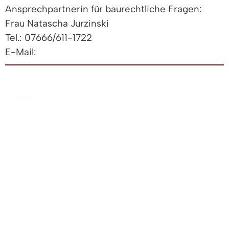
Ansprechpartnerin für baurechtliche Fragen:
Frau Natascha Jurzinski
Tel.: 07666/611-1722
E-Mail:
Sie haben Interesse in Denzlingen zu bauen?
Dann können Sie sich gerne auf der vom Land
Baden-Württemberg ausgezeichneten Plattform
Baupilot registrieren und auf die
Interessentenliste eintragen. Angebote der