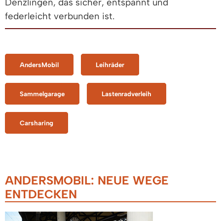
Denzlingen, das sicher, entspannt und
federleicht verbunden ist.
AndersMobil
Leihräder
Sammelgarage
Lastenradverleih
Carsharing
ANDERSMOBIL: NEUE WEGE
ENTDECKEN