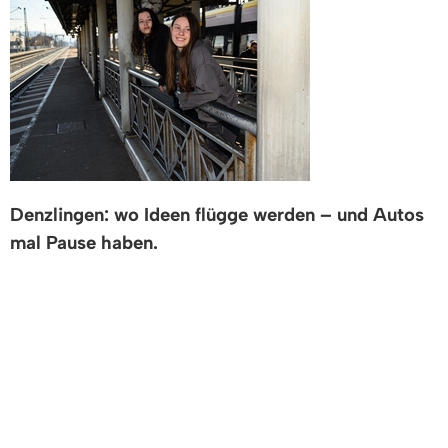
Denzlingen: wo Ideen flügge werden – und Autos
mal Pause haben.
Lassen Sie das Auto
für einen Monat
stehen und
fliegen Sie mit
– aber keine Sorge: ganz ohne
Flugzeug.
Statt Pferdestärken setzen wir auf Eigenantrieb
und ein umfangreiches Mobilitätspaket. Wir