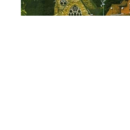
North Hykeham (GB)