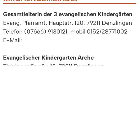
Gesamtleiterin der 3 evangelischen Kindergärten
Evang. Pfarramt, Hauptstr. 120, 79211 Denzlingen
Telefon (07666) 9130121, mobil 0152/28771002
E-Mail:
Evangelischer Kindergarten Arche
Thüringer Straße 13, 79211 Denzlingen
Telefon (07666) 55 93
E-Mail:
Internet::
https://www.ev-kindergaerten-
denzlingen.de
/
Evangelischer Kindergarten Fröbelstraße
Fröbelstraße 4, 79211 Denzlingen
Telefon (07666) 22 53