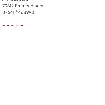
79312 Emmendingen
07641 / 468990
Homepage
ÖFFNUNGS- UND SERVICEZEITEN:
An diesem Tag gelten
Das sind die geltenden
die Öffnungs- und
Öffnungs- und
Servicezeiten:
Servicezeiten:
Montag bis Freitag
07.30 - 12.30 Uhr
Montag