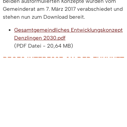
beiden ausformulierten Konzepte wurden vom
Gemeinderat am 7. März 2017 verabschiedet und
stehen nun zum Download bereit.
Gesamtgemeindliches Entwicklungskonzept
Denzlingen 2030.pdf
(PDF Datei - 20,64 MB)
REGES INTERESSE AN DER ZUKUNFT
DENZLINGENS
Zur Abschlussveranstaltung mit Präsentation des
Gesamtgemeindlichen Entwicklungskonzeptes
Denzlingen 2030 kamen am Mittwoch, 5. April
2017, rund 120 Personen und mehrere
Gemeinderäte ins Kultur & Bürgerhaus. Der seit
einem Jahr laufende Bürgerbeteiligungsprozess