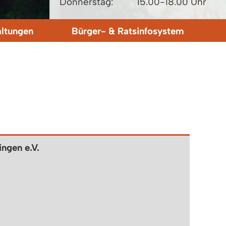
Donnerstag:
15.00-18.00 Uhr
altungen
Bürger- & Ratsinfosystem
ngen e.V.