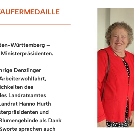
TAUFERMEDAILLE
aden-Württemberg –
 Ministerpräsidenten.
rige Denzlinger
Arbeiterwohlfahrt,
ichkeiten des
 des Landratsamtes
Landrat Hanno Hurth
sterpräsidenten und
 Blumengebinde als Dank
rußworte sprachen auch