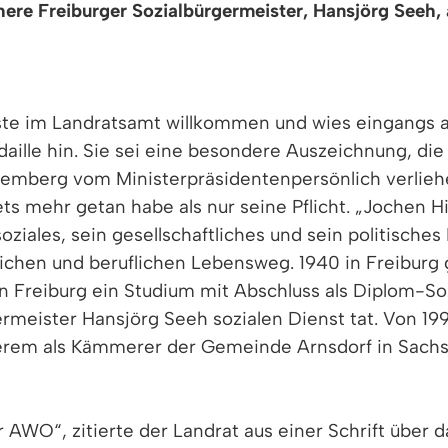
ere Freiburger Sozialbürgermeister, Hansjörg Seeh, 
te im Landratsamt willkommen und wies eingangs a
lle hin. Sie sei eine besondere Auszeichnung, die
mberg vom Ministerpräsidentenpersönlich verliehen
ts mehr getan habe als nur seine Pflicht. „Jochen 
oziales, sein gesellschaftliches und sein politisch
lichen und beruflichen Lebensweg. 1940 in Freiburg 
n Freiburg ein Studium mit Abschluss als Diplom-Soz
rmeister Hansjörg Seeh sozialen Dienst tat. Von 19
erem als Kämmerer der Gemeinde Arnsdorf in Sachse
 AWO“, zitierte der Landrat aus einer Schrift über