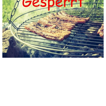
GRILLPLÄTZE IN DENZLINGEN
GESPERRT
27.04.2021
Die Gemeinde Denzlingen weist darauf hin, dass
die Grillstelle auf dem Mauracher Berg bei der
Ruine der St. Severins Kapelle sowie der