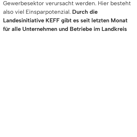
Gewerbesektor verursacht werden. Hier besteht
also viel Einsparpotenzial.
Durch die
Landesinitiative KEFF gibt es seit letzten Monat
für alle Unternehmen und Betriebe im Landkreis
Emmendingen die Möglichkeit, sich von der
regionalen Kompetenzstelle für Energieeffizienz
(KEFF) eine kostenfreie und neutrale Analyse der
individuellen Energieeffizienz anfertigen zu lassen,
den KEFF-Check.
Das kostenfreie Angebot der Landesinitiative
KEFF kurz zusammengefasst:
• Ein- bis zweistündiges Fachgespräch mit
Betriebsrundgang.
• Für Unternehmen jeder Branche und Größe,
egal ob jung oder seit langem etabliert.