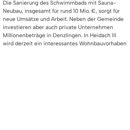
Die Sanierung des Schwimmbads mit Sauna-
Neubau, insgesamt für rund 10 Mio. €, sorgt für
neue Umsätze und Arbeit. Neben der Gemeinde
investieren aber auch private Unternehmen
Millionenbeträge in Denzlingen. In Heidach III
wird derzeit ein interessantes Wohnbauvorhaben
realisiert. In den Gewerbegebieten sind die
Neubauten der Firma Schölly Fiberoptic GmbH
und der Firma Hummel-Gruppe am
auffallendsten. Um auch in Zukunft
Gewerbeflächen anbieten zu können, plant die
Gemeinde Denzlingen neue Gewerbegebiete. Im
Gewerbegebiet Geringfeldele besteht noch
Entwicklungspotential.
Denzlingen und die hier ansässigen Betriebe