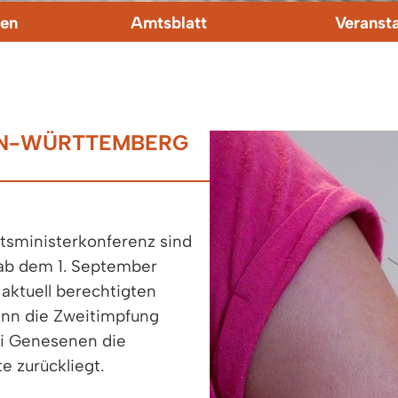
en
Amtsblatt
Veranst
EN-WÜRTTEMBERG
tsministerkonferenz sind
ab dem 1. September
 aktuell berechtigten
enn die Zweitimpfung
ei Genesenen die
 zurückliegt.