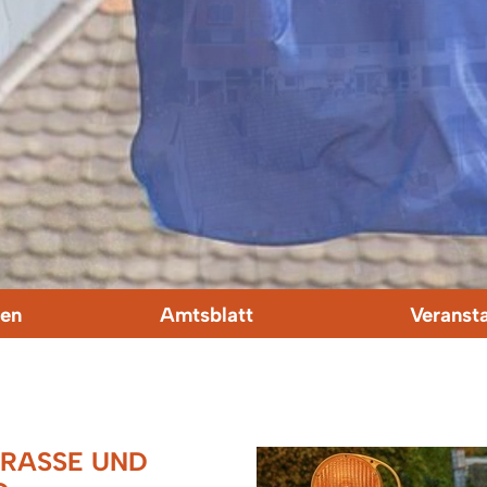
en
Amtsblatt
Veranst
ASSE UND G