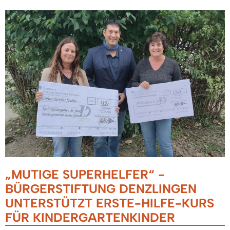
„MUTIGE SUPERHELFER“ -
BÜRGERSTIFTUNG DENZLINGEN
UNTERSTÜTZT ERSTE-HILFE-KURS
FÜR KINDERGARTENKINDER