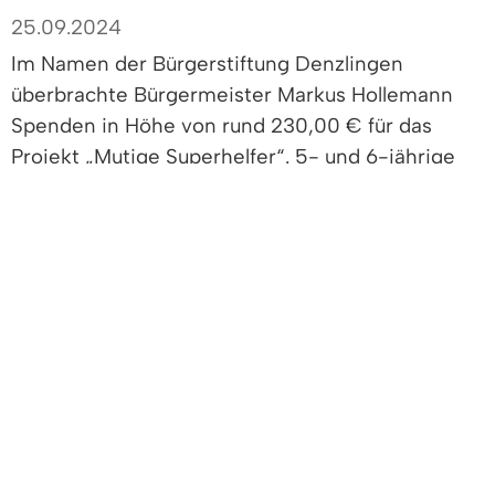
25.09.2024
Im Namen der Bürgerstiftung Denzlingen
überbrachte Bürgermeister Markus Hollemann
Spenden in Höhe von rund 230,00 € für das
Projekt „Mutige Superhelfer“. 5- und 6-jährige
Kinder der Kindergärten St. Franziskus und St.
Josef erlernen im Rahmen des Projektes
spielerisch Grundlagen der Ersten Hilfe.
„Wir freuen uns sehr über die Unterstützung der
Bürgerstiftung. Die Erste-Hilfe-Kurse sind eine
tolle Möglichkeit, den Kindern spielerisch
wichtige Kenntnisse zu vermitteln“, bedankte
sich Catrin Bühler, Leiterin des Kindergartens St.
Franziskus. Katrin Walz, Leiterin des